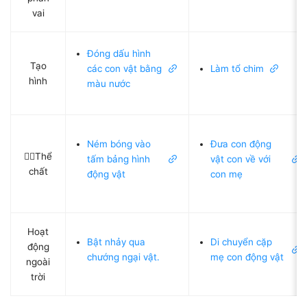
vai
Đóng dấu hình
Tạo
các con vật bằng
Làm tổ chim
hình
màu nước
Ném bóng vào
Đưa con động
🤾‍♀️Thể
tấm bảng hình
vật con về với
chất
động vật
con mẹ
Hoạt
Bật nhảy qua
Di chuyển cặp
động
chướng ngại vật.
mẹ con động vật
ngoài
trời