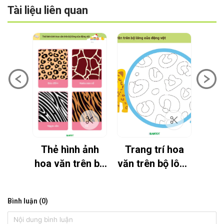
Tài liệu liên quan
g
Thẻ hình ảnh
Trang trí hoa
Con
hoa văn trên bộ
văn trên bộ lông
lông của động
của động vật
vật
Bình luận (0)