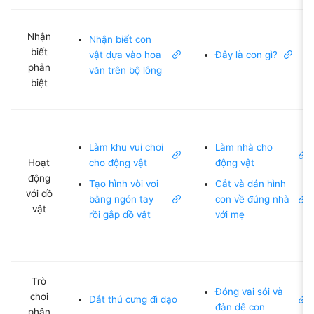
Nhận
Nhận biết con
biết
vật dựa vào hoa
Đây là con gì?
phân
văn trên bộ lông
biệt
Làm khu vui chơi
Làm nhà cho
Hoạt
cho động vật
động vật
động
Tạo hình vòi voi
Cắt và dán hình
với đồ
bằng ngón tay
con về đúng nhà
vật
rồi gắp đồ vật
với mẹ
Trò
Đóng vai sói và
chơi
Dắt thú cưng đi dạo
đàn dê con
phân