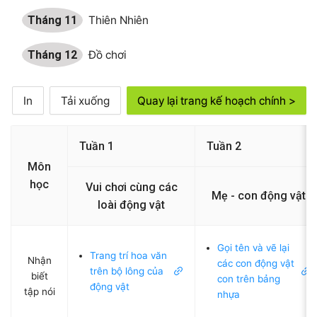
Tháng 11
Thiên Nhiên
Tháng 12
Đồ chơi
In
Tải xuống
Quay lại trang kế hoạch chính >
Tuần 1
Tuần 2
Môn
học
Vui chơi cùng các
Mẹ - con động vật
loài động vật
Gọi tên và vẽ lại
Trang trí hoa văn
Nhận
các con động vật
trên bộ lông của
biết
con trên bảng
động vật
tập nói
nhựa