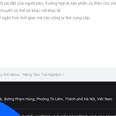
i cài đặt của người bán, trường hợp là sản phẩn ủy thác cho cô
chuyển có thể sẽ khác với thực tế.
ể ngắn hơn thời gian mà các công ty thẻ cung cấp.
y Đổi Menu - Nâng Tầm Trải Nghiệm ✨
Đà, đường Phạm Hùng, Phường Từ Liêm, Thành phố Hà Nội, Việt Nam