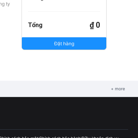
ng ty
₫ 0
Tổng
Đặt hàng
+ more