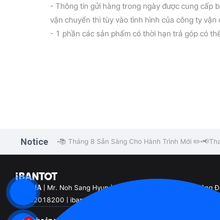
- Thông tin gửi hàng trong ngày được cung cấp bở
vận chuyển thì tùy vào tình hình của công ty vận 
- 1 phần các sản phẩm có thời hạn trả góp có th
Notice
📚 Tháng 8 Sẵn Sàng Cho Hành Trình Mới ✏️
📢Tha
•
•
EK VINA
| Mr. Noh Sang Hyun | Tầng 25, Khối B, Tòa nhà Sông 
02432018200 | ibantot@ibantot.vn | Mã số 0110168245