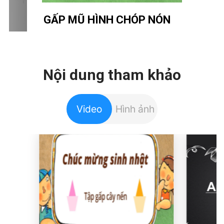
óp
GẤP MŨ HÌNH CHÓP NÓN
Nội dung tham khảo
Video
Hình ảnh