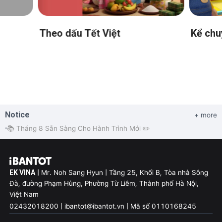
Kể chuyện 3D
Truyện
Notice
+ more
📚 Tháng 8 Sẵn Sàng Cho Hành Trình Mới ✏️
•
EK VINA
| Mr. Noh Sang Hyun | Tầng 25, Khối B, Tòa nhà Sông
Đà, đường Phạm Hùng, Phường Từ Liêm, Thành phố Hà Nội,
Việt Nam
02432018200 | ibantot@ibantot.vn | Mã số 0110168245