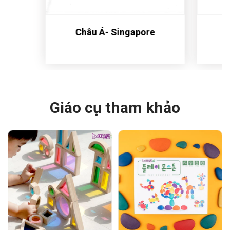
e
Cỏ bốn lá
Giáo cụ tham khảo